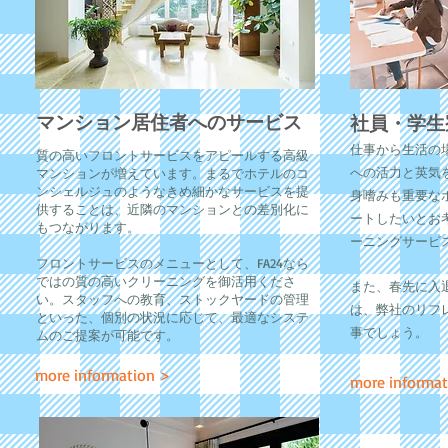
マンション居住者へのサービス
社員・学生
仕事から生活の
質の高いフロントサービスをアピールする高級
への活力と英気
マンションが増えています。まるでホテルのコ
ンシェルジュのようなきめ細かなサービスを提
身嗜みも重要な
供することは、近隣のマンションとの差別化に
ートしたいとお考
もつながります。
ーニングサービ
フロントサービスのメニューとして、FA24なら
ではの質の高いクリーニングを御活用くださ
また、春先に入
い。スタッフへの教育、ストックヤードの管理
は、弊社のリフ
といった、個別の状況に応じて、最適なシステ
事でしょう。
ムのご提案が可能です。
more information >
more informat