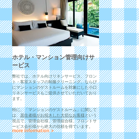
ホテル・マンション管理向けサ
ービス
弊社では、ホテル向けリネンサービス、フロン
ト・客室スタッフの制服クリーニング、ならび
にマンションのゲストルームを対象にした小口
リネンサービスもご提供させていただいており
ます。
特に、「マンションのゲストルーム」に関して
は、
居住者様がお招きした大切なお客様
という
視点で、管理会社様、管理組合様、フロントサ
ービス会社様から絶大の信頼を得ています。
more information >